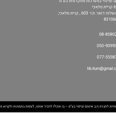
ם וציפוי במערכות מתקדמות בע"מ
אר: ת.ד 603 , קרית מלאכי,
08-8580
050-9099
077-5558
hb.itum@gmail.
ורות ל
חברת ח.ב איטום וציפוי בע"מ – בו תוכלו להכיר אותנו, לצפות בתמונות ולקרוא מ