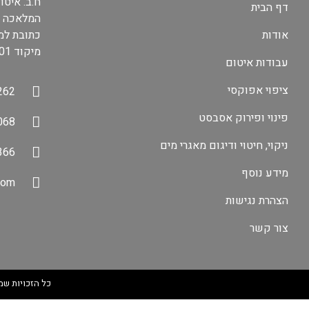
ח.ב. איטו
דף הבית
המלאכה 6 קריית מלאכי
אודות
כתובת למשלוח דו
מיקוד 8310601
עבודות איטום
ציפוי אפוקסי
262
פינוי ופירוק אסבסט
068
ניקוי, חיטוי ודיגום מאגרי מים
366
מידע נוסף
com
הצהרת נגישות
צור קשר
כל הזכויות שמ