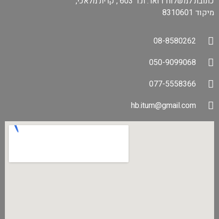
כתובת למשלוח דואר: ת.ד 603 , קרית מלאכי,
מיקוד 8310601
08-8580262
050-9099068
077-5558366
hb.itum@gmail.com