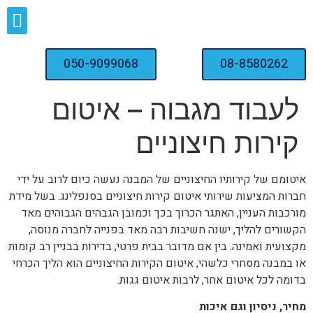
איטום, חיטוי ודיגום מאגרי מים
050-9099068
08-8580262
לעבוד מגבוה – איטום
קירות חיצוניים
איטומם של קירותיו החיצוניים של המבנה נעשה כיום לרוב על ידי
חברות המציעות שירותי איטום קירות חיצוניים בסנפלינג. בשל מידת
מורכבות העניין, האתגר הכרוך בכך וכמובן הגבהים הגבוהים מאד
הקשורים להליך, ישנה חשיבות רבה מאד בפנייה לחברה מנוסה,
מקצועית ואמינה. בין אם מדובר בבית פרטי, בדירות בבניין רב קומות
או במבנה מסחרי כלשהי, איטום הקירות החיצוניים הוא הליך הכרחי
בדומה לכל איטום אחר, לרבות איטום גגות.
מחיר, ניסיון וגם איכות