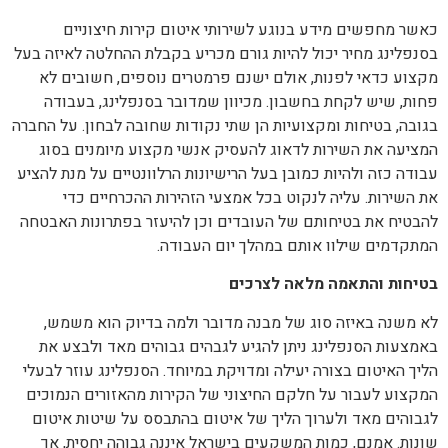
כאשר מחפשים מידע בנוגע לשירותי איטום קירות חיצוניים
בסנפלינג מחיר יכול להיות גורם מכריע בקבלת ההחלטה לאיזה בעל
מקצוע כדאי לפנות, אולם ישנם פרמטרים נוספים, חשובים לא
פחות, שיש לקחת בחשבון. מכיוון שמדובר בסנפלינג, בעבודה
בגובה, בטיחות ומקצועיות הן שתי נקודות שחובה לבחון. על החברה
המציעה את השירות לדאוג להעסיק אנשי מקצוע מיומנים בסוג
עבודה כזה ולהיות כמובן בעל הרישיונות הרלוונטיים על מנת להציע
את השירות. עליה לנקוט בכל אמצעי הזהירות ההכרחיים כדי
להבטיח את בטיחותם של העובדים וכן להיעזר בפתרונות האבטחה
המתקדמים שילוו אותם במהלך יום העבודה.
בטיחות והתאמה מלאה לצרכים
לא משנה באיזה סוג של מבנה מדובר ולמה בדיוק הוא משמש,
באמצעות הסנפלינג ניתן להגיע לגבהים גבוהים מאד ולבצע את
הליך האיטום בצורה יעילה ומדויקת במיוחד. הסנפלינג עוזר לבעלי
המקצוע לעבור על חלקם החיצוני של הקירות מהאזורים הנמוכים
לגבוהים מאד ולערוך הליך של איטום בהתבסס על שיטות איטום
שונות. אמנם, כמות המשקעים בישראל איננה גבוהה יחסית, אך